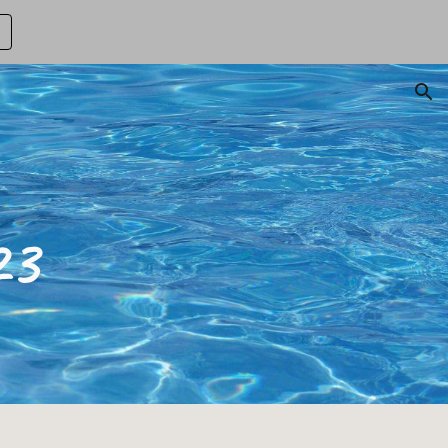
ion
23