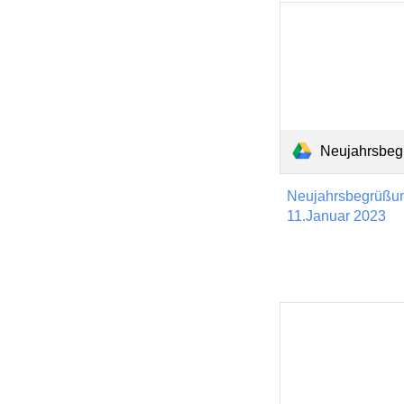
Neujahrsbegrüßu
Neujahrsbegrüßun
11.Januar 2