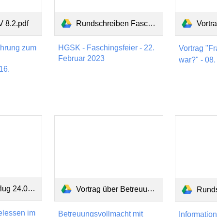
 8.2.pdf
Rundschreiben Fasching 2023.pdf
Vortr
hrung zum
HGSK - Faschingsfeier - 22.
Vortrag "F
Februar 2023
war?" - 08
16.
.04.2023.pdf
Vortrag über Betreuungsvollmacht.pdf
Rundschreiben zu
elessen im
Betreuungsvollmacht mit
Informati