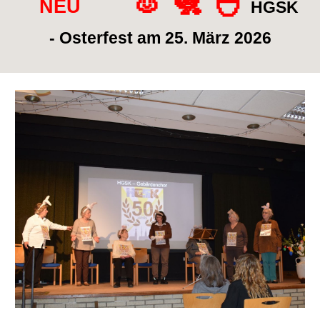
🐰 🐔 🐣
NEU
HGSK
- Osterfest am 25. März 2026