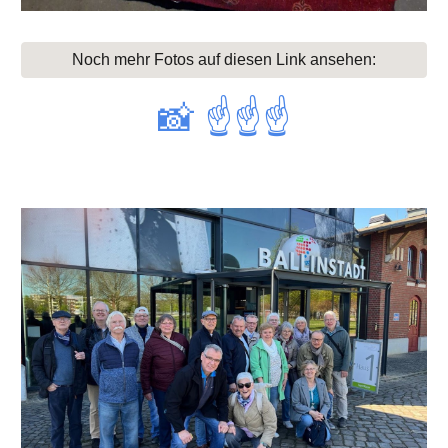
Noch mehr Fotos auf diesen Link ansehen:
📸
☝️
☝️☝️