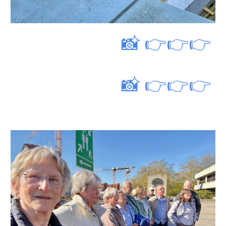
📸
👉👉👉
📸 👉👉👉